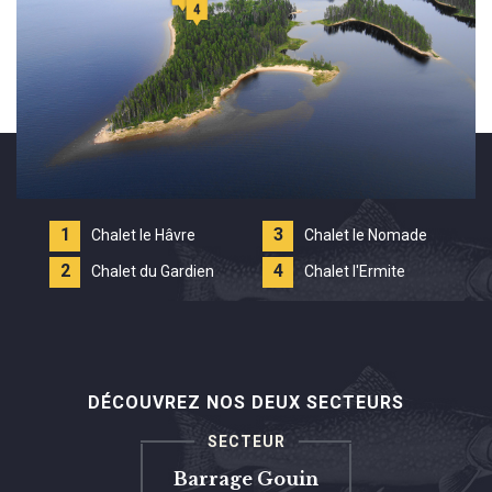
1
3
Chalet le Hâvre
Chalet le Nomade
2
4
Chalet du Gardien
Chalet l'Ermite
DÉCOUVREZ NOS DEUX SECTEURS
SECTEUR
Barrage Gouin