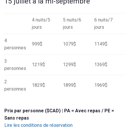
15 juillet à la mi-septembre
4 nuits/5
5 nuits/6
6 nuits/7
jours
jours
jours
4
999$
1079$
1149$
personnes
3
1219$
1299$
1369$
personnes
2
1829$
1899$
1969$
personnes
Prix par personne ($CAD) | PA = Avec repas / PE =
Sans repas
Lire les conditions de réservation